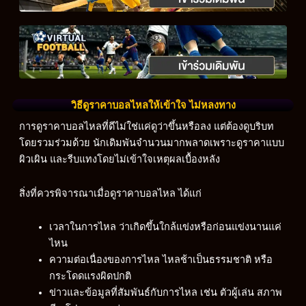
วิธีดูราคาบอลไหลให้เข้าใจ ไม่หลงทาง
การดูราคาบอลไหลที่ดีไม่ใช่แค่ดูว่าขึ้นหรือลง แต่ต้องดูบริบท
โดยรวมร่วมด้วย นักเดิมพันจำนวนมากพลาดเพราะดูราคาแบบ
ผิวเผิน และรีบแทงโดยไม่เข้าใจเหตุผลเบื้องหลัง
สิ่งที่ควรพิจารณาเมื่อดูราคาบอลไหล ได้แก่
เวลาในการไหล ว่าเกิดขึ้นใกล้แข่งหรือก่อนแข่งนานแค่
ไหน
ความต่อเนื่องของการไหล ไหลช้าเป็นธรรมชาติ หรือ
กระโดดแรงผิดปกติ
ข่าวและข้อมูลที่สัมพันธ์กับการไหล เช่น ตัวผู้เล่น สภาพ