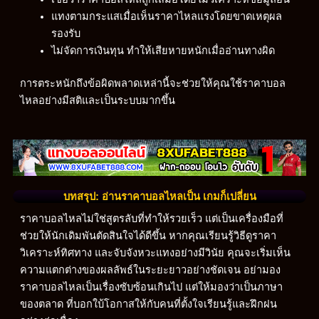
แทงตามกระแสเมื่อเห็นราคาไหลแรงโดยขาดเหตุผล
รองรับ
ไม่จัดการเงินทุน ทำให้เสียหายหนักเมื่ออ่านทางผิด
การตระหนักถึงข้อผิดพลาดเหล่านี้จะช่วยให้คุณใช้ราคาบอล
ไหลอย่างมีสติและเป็นระบบมากขึ้น
บทสรุป: อ่านราคาบอลไหลเป็น เกมก็เปลี่ยน
ราคาบอลไหลไม่ใช่สูตรลับที่ทำให้รวยเร็ว แต่เป็นเครื่องมือที่
ช่วยให้นักเดิมพันตัดสินใจได้ดีขึ้น หากคุณเรียนรู้วิธีดูราคา
วิเคราะห์ทิศทาง และจับจังหวะแทงอย่างมีวินัย คุณจะเริ่มเห็น
ความแตกต่างของผลลัพธ์ในระยะยาวอย่างชัดเจน อย่ามอง
ราคาบอลไหลเป็นเรื่องซับซ้อนเกินไป แต่ให้มองว่าเป็นภาษา
ของตลาด ที่บอกใบ้โอกาสให้กับคนที่ตั้งใจเรียนรู้และฝึกฝน