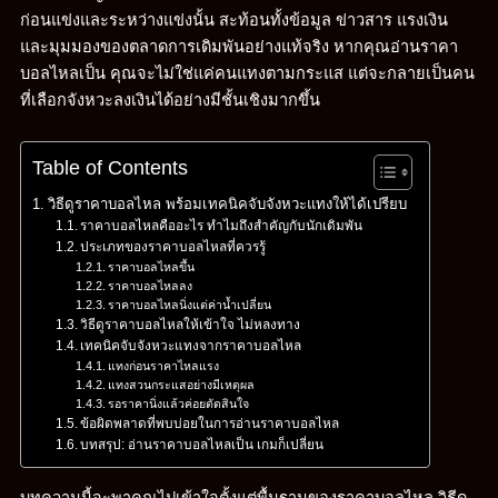
ก่อนแข่งและระหว่างแข่งนั้น สะท้อนทั้งข้อมูล ข่าวสาร แรงเงิน
และมุมมองของตลาดการเดิมพันอย่างแท้จริง หากคุณอ่านราคา
บอลไหลเป็น คุณจะไม่ใช่แค่คนแทงตามกระแส แต่จะกลายเป็นคน
ที่เลือกจังหวะลงเงินได้อย่างมีชั้นเชิงมากขึ้น
Table of Contents
วิธีดูราคาบอลไหล พร้อมเทคนิคจับจังหวะแทงให้ได้เปรียบ
ราคาบอลไหลคืออะไร ทำไมถึงสำคัญกับนักเดิมพัน
ประเภทของราคาบอลไหลที่ควรรู้
ราคาบอลไหลขึ้น
ราคาบอลไหลลง
ราคาบอลไหลนิ่งแต่ค่าน้ำเปลี่ยน
วิธีดูราคาบอลไหลให้เข้าใจ ไม่หลงทาง
เทคนิคจับจังหวะแทงจากราคาบอลไหล
แทงก่อนราคาไหลแรง
แทงสวนกระแสอย่างมีเหตุผล
รอราคานิ่งแล้วค่อยตัดสินใจ
ข้อผิดพลาดที่พบบ่อยในการอ่านราคาบอลไหล
บทสรุป: อ่านราคาบอลไหลเป็น เกมก็เปลี่ยน