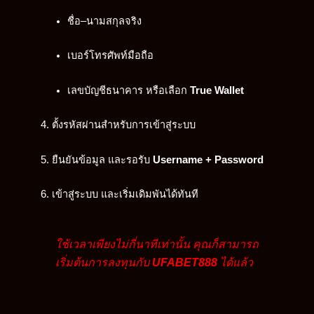
ชื่อ–นามสกุลจริง
เบอร์โทรศัพท์มือถือ
เลขบัญชีธนาคาร หรือเลือก
True Wallet
ตั้งรหัสผ่านสำหรับการเข้าสู่ระบบ
ยืนยันข้อมูล และรอรับ
Username + Password
เข้าสู่ระบบ และเริ่มเดิมพันได้ทันที
ใช้เวลาเพียงไม่กี่นาทีเท่านั้น คุณก็สามารถ
เริ่มต้นการลงทุนกับ
UFABET888
ได้แล้ว