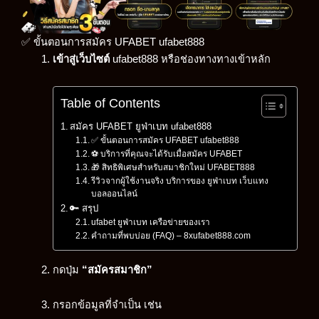
✅ ขั้นตอนการสมัคร UFABET ufabet888
เข้าสู่เว็บไซต์
ufabet888 หรือช่องทางทางเข้าหลัก
Table of Contents
สมัคร UFABET ยูฟ่าเบท ufabet888
✅ ขั้นตอนการสมัคร UFABET ufabet888
⚽ บริการที่คุณจะได้รับเมื่อสมัคร UFABET
🎁 สิทธิพิเศษสำหรับสมาชิกใหม่ UFABET888
รีวิวจากผู้ใช้งานจริง บริการของ ยูฟ่าเบท เว็บแทง
บอลออนไลน์
🔑 สรุป
ufabet ยูฟ่าเบท เครือข่ายของเรา
คำถามที่พบบ่อย (FAQ) – 8xufabet888.com
กดปุ่ม
“สมัครสมาชิก”
กรอกข้อมูลที่จำเป็น เช่น