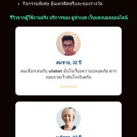
กิจกรรมพิเศษ ลุ้นเครดิตฟรีและของรางวัล
รีวิวจากผู้ใช้งานจริง บริการของ ยูฟ่าเบท เว็บแทงบอลออนไลน์
สมชาย, 32 ปี
ผมเลือกเล่นกับ
ufabet
มั่นใจเรื่องความปลอดภัย ฝาก
ถอนรวดเร็วทันใจจริงครับ
⭐⭐⭐⭐⭐