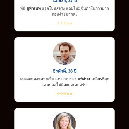
นภัสสร, 27 ปี
ที่นี่
ยูฟ่าเบท
แจกโบนัสจริง แถมไม่มีขั้นต่ำในการฝาก
ถอนง่ายมากค่ะ
⭐⭐⭐⭐⭐
ธีรศักดิ์, 38 ปี
ผมเคยลองหลายเว็บ แต่ระบบของ
ufabet
เสถียรที่สุด
เล่นบอลไม่มีสะดุดเลยครับ
⭐⭐⭐⭐⭐