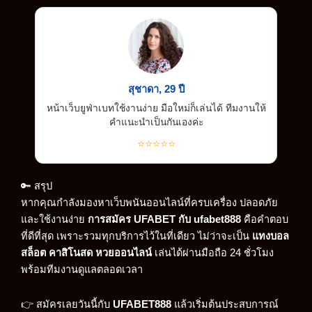
สุชาดา, 29 ปี
หน้าเว็บยูฟ่าเบทใช้งานง่าย มือใหม่ก็เล่นได้ ทีมงานให้
คำแนะนำเป็นกันเองค่ะ
⭐⭐⭐⭐⭐
🔑 สรุป
หากคุณกำลังมองหาเว็บพนันออนไลน์ที่ครบเครื่อง ปลอดภัย
และใช้งานง่าย
การสมัคร UFABET กับ ufabet888
คือคำตอบ
ที่ดีที่สุด เพราะรวมทุกบริการไว้ในที่เดียว ไม่ว่าจะเป็น
แทงบอล
สล็อต คาสิโนสด หวยออนไลน์
เล่นได้ผ่านมือถือ 24 ชั่วโมง
พร้อมทีมงานดูแลตลอดเวลา
👉 สมัครเลยวันนี้กับ
UFABET888
แล้วเริ่มต้นประสบการณ์