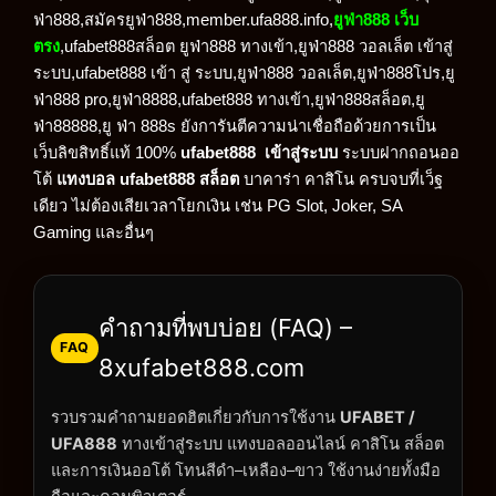
ฟ่า888,สมัครยูฟ่า888,member.ufa888.info,
ยูฟ่า888 เว็บ
ตรง
,ufabet888สล็อต ยูฟ่า888 ทางเข้า,ยูฟ่า888 วอลเล็ต เข้าสู่
ระบบ,ufabet888 เข้า สู่ ระบบ,ยูฟ่า888 วอลเล็ต,ยูฟ่า888โปร,ยู
ฟ่า888 pro,ยูฟ่า8888,ufabet888 ทางเข้า,ยูฟ่า888สล็อต,ยู
ฟ่า88888,ยู ฟ่า 888s ยังการันตีความน่าเชื่อถือด้วยการเป็น
เว็บลิขสิทธิ์แท้ 100%
ufabet888 เข้าสู่ระบบ
ระบบฝากถอนออ
โต้
แทงบอล
ufabet888 สล็อต
บาคาร่า คาสิโน ครบจบที่เว็ฐ
เดียว ไม่ต้องเสียเวลาโยกเงิน เช่น PG Slot, Joker, SA
Gaming และอื่นๆ
คำถามที่พบบ่อย (FAQ) –
FAQ
8xufabet888.com
รวบรวมคำถามยอดฮิตเกี่ยวกับการใช้งาน
UFABET /
UFA888
ทางเข้าสู่ระบบ แทงบอลออนไลน์ คาสิโน สล็อต
และการเงินออโต้ โทนสีดำ–เหลือง–ขาว ใช้งานง่ายทั้งมือ