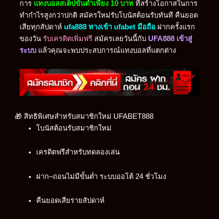
การ
แทงบอลสเต็ปขั้นต่ำเพียง 10 บาท
ที่สร้างโอกาสในการ
ทำกำไรสูงกว่าปกติ สมัครใหม่รับโบนัสต้อนรับทันที คืนยอด
เสียทุกสัปดาห์
ufa888 ทางเข้า ufabet มือถือ
ฝากครั้งแรก
ของวัน
รับเครดิตเพิ่มฟรี
สมัครเลยวันนี้กับ
UFA888 เข้าสู่
ระบบ
แล้วคุณจะพบประสบการณ์แทงบอลที่แตกต่าง
🎁 สิทธิพิเศษสำหรับสมาชิกใหม่ UFABET888
โบนัสต้อนรับสมาชิกใหม่
เครดิตฟรีสำหรับทดลองเล่น
ฝาก–ถอนไม่มีขั้นต่ำ ระบบออโต้ 24 ชั่วโมง
คืนยอดเสียรายสัปดาห์