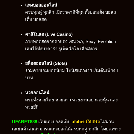
แทงบอลออนไลน์
ครบทุกคู่ ทุกลีก เปิดราคาดีที่สุด ทั้งบอลเต็ง บอลส
เต็ป บอลสด
คาสิโนสด (Live Casino)
ถ่ายทอดสดจากค่ายดัง เช่น SA, Sexy, Evolution
เล่นได้ทั้งบาคาร่า รูเล็ต ไฮโล เสือมังกร
สล็อตออนไลน์ (Slots)
รวมค่ายเกมยอดนิยม โบนัสแตกง่าย เริ่มต้นเพียง 1
บาท
หวยออนไลน์
ครบทั้งหวยไทย หวยลาว หวยฮานอย หวยหุ้น และ
หวยยี่กี
UFABET888
เว็บแทงบอลสเต็ป
ufabet เว็บตรง
ไม่ผ่าน
เอเย่นต์ เล่นสามารถแทงบอลได้ครบทุกคู่ ทุกลีก โดยเฉพาะ