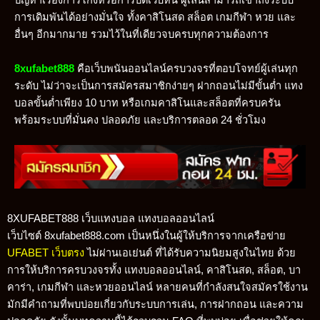
ปัญหาเรื่องการโกงหรือการปิดเว็บหนี ผู้เล่นสามารถเข้าถึงระบบ
การเดิมพันได้อย่างมั่นใจ ทั้งคาสิโนสด สล็อต เกมกีฬา หวย และ
อื่นๆ อีกมากมาย รวมไว้ในที่เดียวจบครบทุกความต้องการ
8xufabet888
คือเว็บพนันออนไลน์ครบวงจรที่ตอบโจทย์ผู้เล่นทุก
ระดับ ไม่ว่าจะเป็นการสมัครสมาชิกง่ายๆ ฝากถอนไม่มีขั้นต่ำ แทง
บอลขั้นต่ำเพียง 10 บาท หรือเกมคาสิโนและสล็อตที่ครบครัน
พร้อมระบบที่มั่นคง ปลอดภัย และบริการตลอด 24 ชั่วโมง
8XUFABET888 เว็บแทงบอล แทงบอลออนไลน์
เว็บไซต์ 8xufabet888.com เป็นหนึ่งในผู้ให้บริการจากเครือข่าย
UFABET เว็บตรง
ไม่ผ่านเอเย่นต์ ที่ได้รับความนิยมสูงในไทย ด้วย
การให้บริการครบวงจรทั้ง แทงบอลออนไลน์, คาสิโนสด, สล็อต, บา
คาร่า, เกมกีฬา และหวยออนไลน์ หลายคนที่กำลังสนใจสมัครใช้งาน
มักมีคำถามที่พบบ่อยเกี่ยวกับระบบการเล่น, การฝากถอน และความ