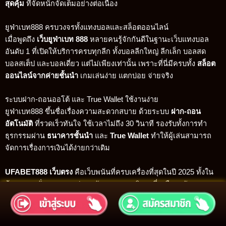
สุดคุ้ม
ที่จัดหนักจัดเต็มอย่างต่อเนื่อง
ยูฟ่าเบท888 ครบวงจรทั้งแทงบอลและสล็อตออนไลน์
เมื่อพูดถึง
เว็บยูฟ่าเบท 888
หลายคนรู้จักกันดีในฐานะเว็บแทงบอล
อันดับ 1 ที่เปิดให้บริการครบทุกลีก ทั้งบอลลีกใหญ่ ลีกเล็ก บอลสด
บอลสเต็ป และบอลเดี่ยว แต่ไม่เพียงเท่านั้น เพราะที่นี่มีครบทั้ง
สล็อต
ออนไลน์จากค่ายชั้นนำ
เกมเล่นง่าย แตกบ่อย จ่ายจริง
ระบบฝาก-ถอนออโต้ และ True Wallet ใช้งานง่าย
ยูฟ่าเบท888 ขึ้นชื่อเรื่องความสะดวกสบาย ด้วยระบบ
ฝาก-ถอน
อัตโนมัติ
ที่รวดเร็วทันใจ ใช้เวลาไม่ถึง 30 วินาที รองรับทั้งการทำ
ธุรกรรมผ่าน
ธนาคารชั้นนำ
และ
True Wallet
ทำให้ผู้เล่นสามารถ
จัดการเรื่องการเงินได้ง่ายกว่าเดิม
UFABET888 เว็บตรง
คือเว็บพนันที่ครบเครื่องที่สุดในปี 2025 ทั้งใน
ด้านความมั่นคง ความปลอดภัย และการบริการที่เหนือระดับ หากคุณ
กำลังมองหาเว็บที่พร้อมพาคุณเข้าสู่โลกแห่งการเดิมพันอย่างมือ
อาชีพ พร้อมโปรโมชั่นเด็ดๆ อย่าง
เครดิตฟรีสำหรับสมาชิกใหม่ทุกวัน
ยูฟ่าเบท888 คือคำตอบที่ใช่สำหรับคุณอย่างแท้จริง ✅