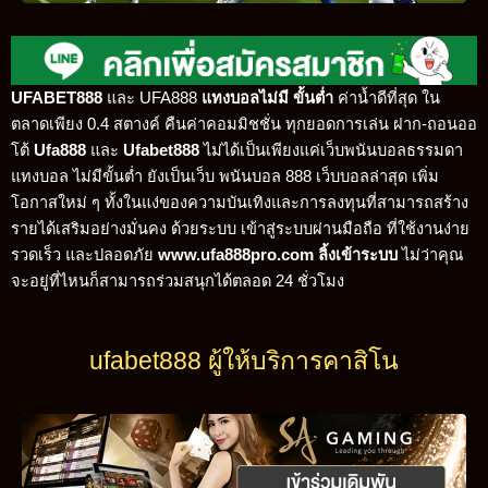
UFABET888
และ UFA888
แทงบอลไม่มี ขั้นต่ำ
ค่าน้ำดีที่สุด ใน
ตลาดเพียง 0.4 สตางค์ คืนค่าคอมมิชชั่น ทุกยอดการเล่น ฝาก-ถอนออ
โต้
Ufa888
และ
Ufabet888
ไม่ได้เป็นเพียงแค่เว็บพนันบอลธรรมดา
แทงบอล ไม่มีขั้นต่ำ ยังเป็นเว็บ พนันบอล 888 เว็บบอลล่าสุด เพิ่ม
โอกาสใหม่ ๆ ทั้งในแง่ของความบันเทิงและการลงทุนที่สามารถสร้าง
รายได้เสริมอย่างมั่นคง ด้วยระบบ เข้าสู่ระบบผ่านมือถือ ที่ใช้งานง่าย
รวดเร็ว และปลอดภัย
www.ufa888pro.com ลิ้งเข้าระบบ
ไม่ว่าคุณ
จะอยู่ที่ไหนก็สามารถร่วมสนุกได้ตลอด 24 ชั่วโมง
ufabet888 ผู้ให้บริการคาสิโน