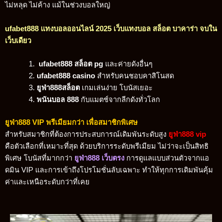
ไม่หลุด ไม่ค้าง แม้ในช่วงบอลใหญ่
ufabet888 แทงบอลออนไลน์ 2025 เว็บแทงบอล สล็อต บาคาร่า จบใน
เว็บเดียว
ufabet888 สล็อต pg
และค่ายดังอื่นๆ
ufabet888 casino
สำหรับคนชอบคาสิโนสด
ยูฟ่า888สล็อต
เกมเล่นง่าย โบนัสเยอะ
พนันบอล 888
กับแมตช์จากลีกดังทั่วโลก
ยูฟ่า888
VIP พรีเมียมกว่า เพื่อสมาชิกพิเศษ
สำหรับสมาชิกที่ต้องการประสบการณ์เดิมพันระดับสูง
ยูฟ่า888 vip
คือตัวเลือกที่เหมาะที่สุด ด้วยบริการระดับพรีเมียม ไม่ว่าจะเป็นสิทธิ
พิเศษ โบนัสที่มากกว่า
ยูฟ่า888 เว็บตรง
การดูแลแบบส่วนตัวจากแอ
ดมิน VIP และการเข้าถึงโปรโมชั่นลับเฉพาะ ทำให้ทุกการเดิมพันคุ้ม
ค่าและเหนือระดับกว่าที่เคย