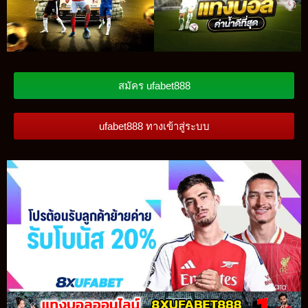
สมัคร ufabet888
ufabet888 ทางเข้าสู่ระบบ