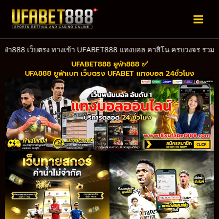
Skip
to
content
ข้า UFABET888 แทงบอล คาสิโน ครบวงจร รวมลิงก์ทางเข้า ufabet888 ล่
UFABET888 ยูฟ่า888 ✅
UFA888 ยูฟ่าเบท เว็บตรง UFABET แทงบอล 24ชั่วโมง