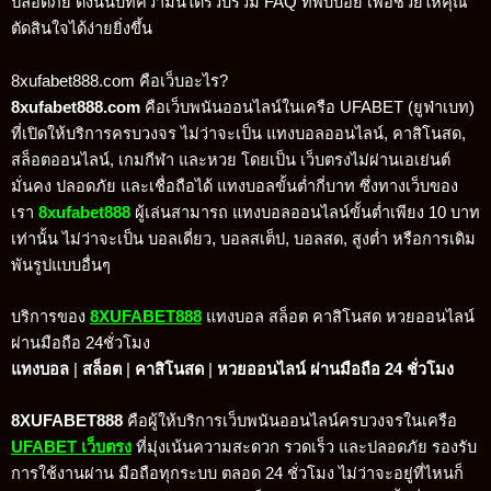
ปลอดภัย ดังนั้นบทความนี้ได้รวบรวม FAQ ที่พบบ่อย เพื่อช่วยให้คุณ
ตัดสินใจได้ง่ายยิ่งขึ้น
8xufabet888.com คือเว็บอะไร?
8xufabet888.com
คือเว็บพนันออนไลน์ในเครือ UFABET (ยูฟ่าเบท)
ที่เปิดให้บริการครบวงจร ไม่ว่าจะเป็น แทงบอลออนไลน์, คาสิโนสด,
สล็อตออนไลน์, เกมกีฬา และหวย โดยเป็น เว็บตรงไม่ผ่านเอเย่นต์
มั่นคง ปลอดภัย และเชื่อถือได้ แทงบอลขั้นต่ำกี่บาท ซึ่งทางเว็บของ
เรา
8xufabet888
ผู้เล่นสามารถ แทงบอลออนไลน์ขั้นต่ำเพียง 10 บาท
เท่านั้น ไม่ว่าจะเป็น บอลเดี่ยว, บอลสเต็ป, บอลสด, สูงต่ำ หรือการเดิม
พันรูปแบบอื่นๆ
บริการของ
8XUFABET888
แทงบอล สล็อต คาสิโนสด หวยออนไลน์
ผ่านมือถือ 24ชั่วโมง
แทงบอล
|
สล็อต
|
คาสิโนสด
|
หวยออนไลน์ ผ่านมือถือ 24 ชั่วโมง
8XUFABET888
คือผู้ให้บริการเว็บพนันออนไลน์ครบวงจรในเครือ
UFABET เว็บตรง
ที่มุ่งเน้นความสะดวก รวดเร็ว และปลอดภัย รองรับ
การใช้งานผ่าน มือถือทุกระบบ ตลอด 24 ชั่วโมง ไม่ว่าจะอยู่ที่ไหนก็