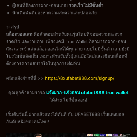
ผู้เล่นที่ต้องการฝาก-ถอนแบบ
รวดเร็ว ไม่มีขั้นต่ำ
นักเดิมพันที่มองหาความสะดวกและปลอดภัย
✨ สรุป
สล็อตวอลเลท
คือคำตอบสำหรับคนรุ่นใหม่ที่ชอบความสะดวก
รวดเร็ว และง่ายดาย เพียงแค่มี True Wallet ก็สามารถฝาก-ถอน
เงิน และเข้าเล่นสล็อตออนไลน์ได้ทุกค่าย แบบไม่มีขั้นต่ำ แถมยังมี
โปรโมชั่นจัดเต็ม เหมาะสำหรับทั้งผู้เล่นมือใหม่และเซียนสล็อตที่
ต้องการความสบายใจในทุกการเดิมพัน
คลิกแจ้งฝากที่นี่ >>
https://8xufabet888.com/signup/
คุณลูกค้าสามรารถ
แจ้งฝาก-แจ้งถอน ufabet888 true wallet
ได้ง่าย ไม่กี่ขั้นตอน!
เริ่มต้นวันนี้ ฝากแล้วแทงได้ทันที กับ UFABET888 เว็บแทงบอล
อันดับหนึ่งของคนไทย!