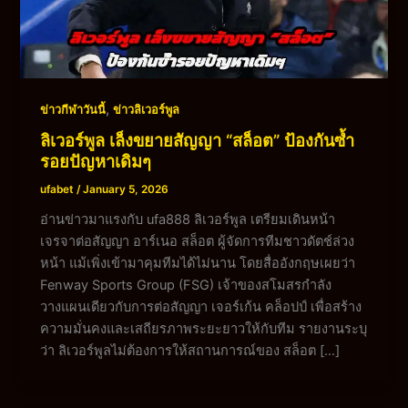
,
ข่าวกีฬาวันนี้
ข่าวลิเวอร์พูล
ลิเวอร์พูล เล็งขยายสัญญา “สล็อต” ป้องกันซ้ำ
รอยปัญหาเดิมๆ
ufabet
/
January 5, 2026
อ่านข่าวมาแรงกับ ufa888 ลิเวอร์พูล เตรียมเดินหน้า
เจรจาต่อสัญญา อาร์เนอ สล็อต ผู้จัดการทีมชาวดัตช์ล่วง
หน้า แม้เพิ่งเข้ามาคุมทีมได้ไม่นาน โดยสื่ออังกฤษเผยว่า
Fenway Sports Group (FSG) เจ้าของสโมสรกำลัง
วางแผนเดียวกับการต่อสัญญา เจอร์เก้น คล็อปป์ เพื่อสร้าง
ความมั่นคงและเสถียรภาพระยะยาวให้กับทีม รายงานระบุ
ว่า ลิเวอร์พูลไม่ต้องการให้สถานการณ์ของ สล็อต […]