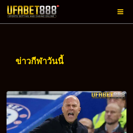
Skip
to
content
ข่าวกีฬาวันนี้