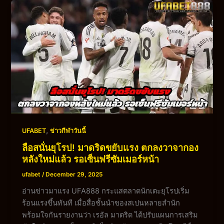
,
UFABET
ข่าวกีฬาวันนี้
ลือสนั่นยุโรป! มาดริดขยับแรง ตกลงวาจากอง
หลังใหม่แล้ว รอเซ็นฟรีซัมเมอร์หน้า
ufabet
/
December 29, 2025
อ่านข่าวมาแรง UFA888 กระแสตลาดนักเตะยุโรปเริ่ม
ร้อนแรงขึ้นทันที เมื่อสื่อชั้นนำของสเปนหลายสำนัก
พร้อมใจกันรายงานว่า เรอัล มาดริด ได้ปรับแผนการเสริม