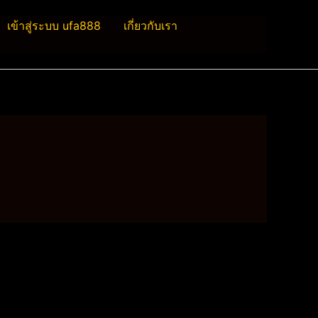
เข้าสู่ระบบ ufa888
เกี่ยวกับเรา