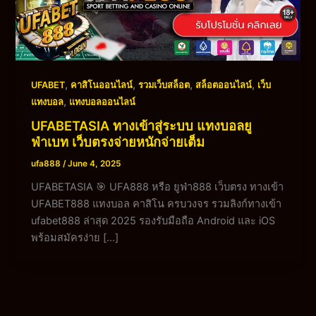
,
,
,
,
UFABET
คาสิโนออนไลน์
รวมเว็บสล็อต
สล็อตออนไลน์
เว็บ
,
แทงบอล
แทงบอลออนไลน์
UFABETASIA ทางเข้าสู่ระบบ แทงบอลยู
ฟ่าเบท เว็บตรงจ่ายหนักจ่ายเต็ม
ufa888
/
June 4, 2025
UFABETASIA 🎯 UFA888 หรือ ยูฟ่า888 เว็บตรง ทางเข้า
UFABET888 แทงบอล คาสิโน ครบวงจร รวมลิงก์ทางเข้า
ufabet888 ล่าสุด 2025 รองรับมือถือ Android และ iOS
พร้อมสมัครง่าย […]