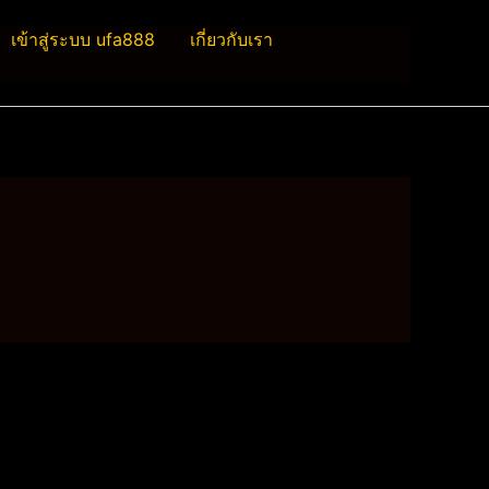
เข้าสู่ระบบ ufa888
เกี่ยวกับเรา