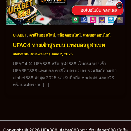
,
,
,
UFABET
คาสิโนออนไลน์
สล็อตออนไลน์
แทงบอลออนไลน์
UFAC4 ทางเข้าสู่ระบบ แทงบอลยูฟ่าเบท
ufabet888truewallet
/
June 2, 2025
UFAC4 🎯 UFA888 หรือ ยูฟ่า888 เว็บตรง ทางเข้า
UFABET888 แทงบอล คาสิโน ครบวงจร รวมลิงก์ทางเข้า
ufabet888 ล่าสุด 2025 รองรับมือถือ Android และ iOS
พร้อมสมัครง่าย […]
Copyright © 2026 UFA888 ufabet888 ทางเข้า ufabet888 มือถือ