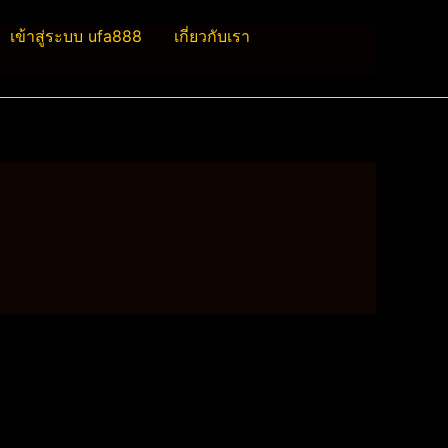
เข้าสู่ระบบ ufa888
เกี่ยวกับเรา