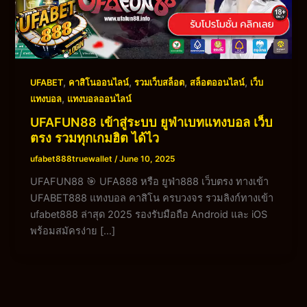
,
,
,
,
UFABET
คาสิโนออนไลน์
รวมเว็บสล็อต
สล็อตออนไลน์
เว็บ
,
แทงบอล
แทงบอลออนไลน์
UFAFUN88 เข้าสู่ระบบ ยูฟ่าเบทแทงบอล เว็บ
ตรง รวมทุกเกมฮิต ได้ไว
ufabet888truewallet
/
June 10, 2025
UFAFUN88 🎯 UFA888 หรือ ยูฟ่า888 เว็บตรง ทางเข้า
UFABET888 แทงบอล คาสิโน ครบวงจร รวมลิงก์ทางเข้า
ufabet888 ล่าสุด 2025 รองรับมือถือ Android และ iOS
พร้อมสมัครง่าย […]