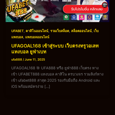
,
,
,
,
UFABET
คาสิโนออนไลน์
รวมเว็บสล็อต
สล็อตออนไลน์
เว็บ
,
แทงบอล
แทงบอลออนไลน์
UFAGOAL168 เข้าสู่ระบบ เว็บตรงทรูวอเลท
แทงบอล ยูฟ่าเบท
ufa888
/
June 11, 2025
UFAGOAL168 🎯 UFA888 หรือ ยูฟ่า888 เว็บตรง ทาง
เข้า UFABET888 แทงบอล คาสิโน ครบวงจร รวมลิงก์ทาง
เข้า ufabet888 ล่าสุด 2025 รองรับมือถือ Android และ
iOS พร้อมสมัครง่าย […]