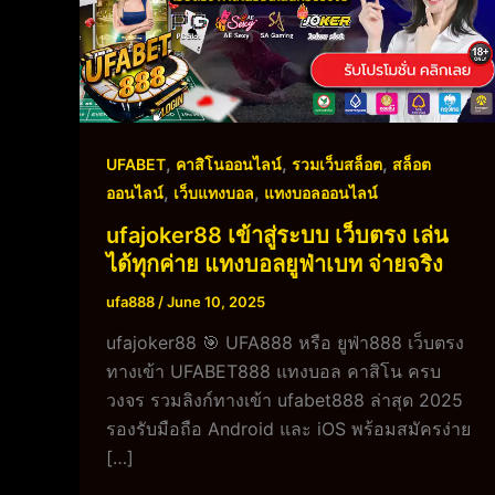
,
,
,
UFABET
คาสิโนออนไลน์
รวมเว็บสล็อต
สล็อต
,
,
ออนไลน์
เว็บแทงบอล
แทงบอลออนไลน์
ufajoker88 เข้าสู่ระบบ เว็บตรง เล่น
ได้ทุกค่าย แทงบอลยูฟ่าเบท จ่ายจริง
ufa888
/
June 10, 2025
ufajoker88 🎯 UFA888 หรือ ยูฟ่า888 เว็บตรง
ทางเข้า UFABET888 แทงบอล คาสิโน ครบ
วงจร รวมลิงก์ทางเข้า ufabet888 ล่าสุด 2025
รองรับมือถือ Android และ iOS พร้อมสมัครง่าย
[…]