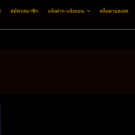
8
สมัครสมาชิก
แจ้งฝาก-แจ้งถอน
สล็อตวอลเลท