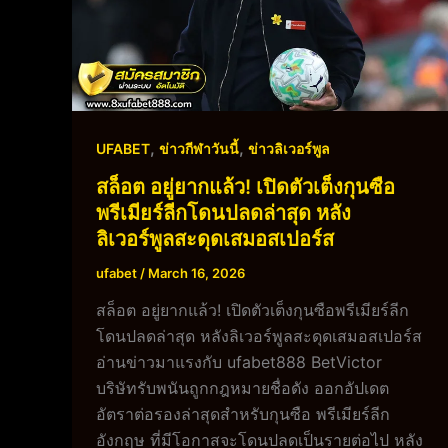
,
,
UFABET
ข่าวกีฬาวันนี้
ข่าวลิเวอร์พูล
สล็อต อยู่ยากแล้ว! เปิดตัวเต็งกุนซือ
พรีเมียร์ลีกโดนปลดล่าสุด หลัง
ลิเวอร์พูลสะดุดเสมอสเปอร์ส
ufabet
/
March 16, 2026
สล็อต อยู่ยากแล้ว! เปิดตัวเต็งกุนซือพรีเมียร์ลีก
โดนปลดล่าสุด หลังลิเวอร์พูลสะดุดเสมอสเปอร์ส
อ่านข่าวมาแรงกับ ufabet888 BetVictor
บริษัทรับพนันถูกกฎหมายชื่อดัง ออกอัปเดต
อัตราต่อรองล่าสุดสำหรับกุนซือ พรีเมียร์ลีก
อังกฤษ ที่มีโอกาสจะโดนปลดเป็นรายต่อไป หลัง