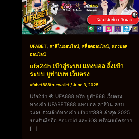
,
,
,
UFABET
คาสิโนออนไลน์
สล็อตออนไลน์
แทงบอล
ออนไลน์
ufa24h เข้าสู่ระบบ แทงบอล ลิ้งเข้า
ระบบ ยูฟ่าเบท เว็บตรง
ufabet888truewallet
/
June 3, 2025
Ufa24h 🎯 UFA888 หรือ ยูฟ่า888 เว็บตรง
ทางเข้า UFABET888 แทงบอล คาสิโน ครบ
วงจร รวมลิงก์ทางเข้า ufabet888 ล่าสุด 2025
รองรับมือถือ Android และ iOS พร้อมสมัครง่าย
[…]