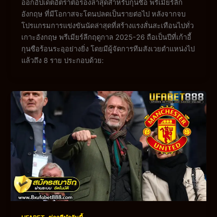
ออกอัปเดตอัตราต่อรองล่าสุดสำหรับกุนซือ พรีเมียร์ลีก
อังกฤษ ที่มีโอกาสจะโดนปลดเป็นรายต่อไป หลังจากจบ
โปรแกรมการแข่งขันนัดล่าสุดที่สร้างแรงสั่นสะเทือนไปทั่ว
เกาะอังกฤษ พรีเมียร์ลีกฤดูกาล 2025-26 ถือเป็นปีที่เก้าอี้
กุนซือร้อนระอุอย่างยิ่ง โดยมีผู้จัดการทีมสังเวยตำแหน่งไป
แล้วถึง 8 ราย ประกอบด้วย: