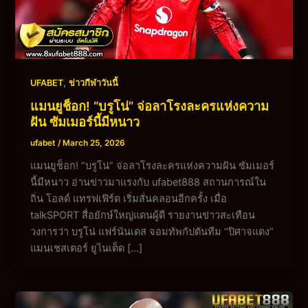
,
UFABET
ข่าวกีฬาวันนี้
แมนยูช็อก! “บรูโน่” จ่อลาโรงละครแห่งความ
ฝัน ซัมเมอร์นี้มีหนาว
ufabet
/
March 25, 2026
แมนยูช็อก! “บรูโน่” จ่อลาโรงละครแห่งความฝัน ซัมเมอร์
นี้มีหนาว อ่านข่าวมาแรงกับ ufabet888 สถานการณ์ใน
ถิ่น โอลด์ แทรฟเฟิร์ด เริ่มสั่นคลอนอีกครั้ง เมื่อ
talkSPORT สื่อยักษ์ใหญ่แดนผู้ดี รายงานข่าวสะเทือน
วงการว่า บรูโน่ แฟร์นันเดส จอมทัพกัปตันทีม “ปิศาจแดง”
แมนเชสเตอร์ ยูไนเต็ด […]