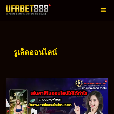
Skip
to
content
รูเล็ตออนไลน์