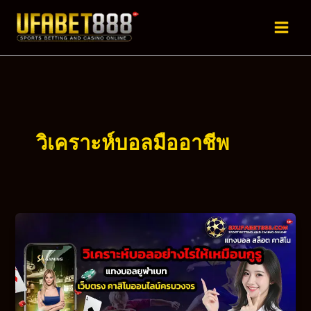
Skip
to
content
วิเคราะห์บอลมืออาชีพ