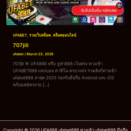
,
,
UFABET
รวมเว็บสล็อต
สล็อตออนไลน์
707jili
ufabet
/
March 23, 2026
707jili 🎯 UFA888 หรือ ยูฟ่า888 เว็บตรง ทางเข้า
UFABET888 แทงบอล คาสิโน ครบวงจร รวมลิงก์ทางเข้า
ufabet888 ล่าสุด 2025 รองรับมือถือ Android และ iOS
พร้อมสมัครง่าย […]
Copyright © 2026 UFA888 ufabet888 ทางเข้า ufabet888 มือถือ