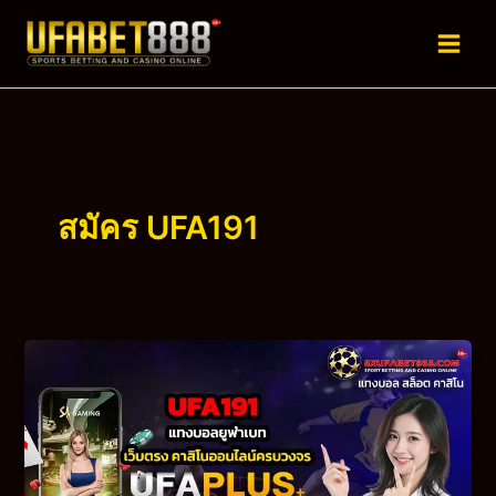
Skip
to
content
สมัคร UFA191