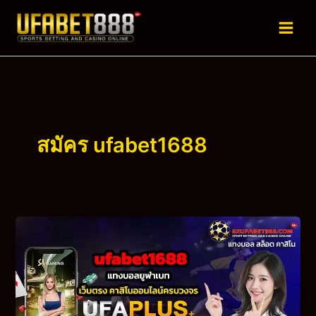
Skip
to
content
สมัคร ufabet1688