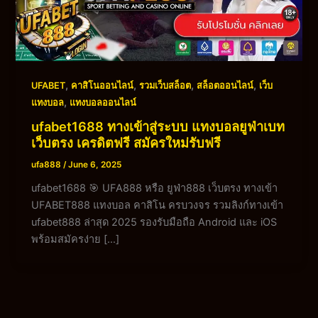
,
,
,
,
UFABET
คาสิโนออนไลน์
รวมเว็บสล็อต
สล็อตออนไลน์
เว็บ
,
แทงบอล
แทงบอลออนไลน์
ufabet1688 ทางเข้าสู่ระบบ แทงบอลยูฟ่าเบท
เว็บตรง เครดิตฟรี สมัครใหม่รับฟรี
ufa888
/
June 6, 2025
ufabet1688 🎯 UFA888 หรือ ยูฟ่า888 เว็บตรง ทางเข้า
UFABET888 แทงบอล คาสิโน ครบวงจร รวมลิงก์ทางเข้า
ufabet888 ล่าสุด 2025 รองรับมือถือ Android และ iOS
พร้อมสมัครง่าย […]