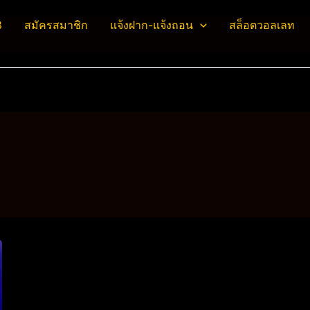
8
สมัครสมาชิก
แจ้งฝาก-แจ้งถอน
สล็อตวอลเลท