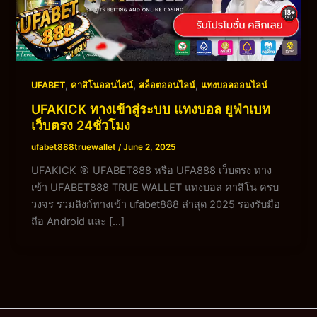
,
,
,
UFABET
คาสิโนออนไลน์
สล็อตออนไลน์
แทงบอลออนไลน์
UFAKICK ทางเข้าสู่ระบบ แทงบอล ยูฟ่าเบท
เว็บตรง 24ชั่วโมง
ufabet888truewallet
/
June 2, 2025
UFAKICK 🎯 UFABET888 หรือ UFA888 เว็บตรง ทาง
เข้า UFABET888 TRUE WALLET แทงบอล คาสิโน ครบ
วงจร รวมลิงก์ทางเข้า ufabet888 ล่าสุด 2025 รองรับมือ
ถือ Android และ […]