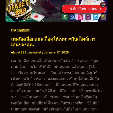
เทคนิคเดิมพัน
เทคนิคเลือกเกมสล็อตให้เหมาะกับสไตล์การ
เล่นของคุณ
ufabet888truewallet
/
January 17, 2026
เทคนิคเลือกเกมสล็อตให้เหมาะกับสไตล์การเล่นของคุณ
เกมสล็อตออนไลน์มีให้เลือกนับพันเกม แล้วคุณจะรู้ได้
อย่างไรว่าเกมไหนเหมาะกับคุณ? การเลือกเกมสล็อตให้
เข้ากับ “สไตล์การเล่น” ของแต่ละคน เป็นหนึ่งในเคล็ดลับ
สำคัญที่มือโปรใช้กัน เพราะเมื่อเล่นเกมที่ใช่ คุณจะสนุก
มากขึ้น คุมความเสี่ยงได้ดี และมีโอกาสทำกำไรมากขึ้นใน
ระยะยาว ในบทความนี้ ufa888 เราจะพาคุณไปรู้จักกับ
เทคนิคเลือกเกมสล็อตให้เหมาะกับตัวเอง พร้อม “วิธีเลือก
เกมสล็อตแตกง่าย”, “สล็อตเหมาะกับมือใหม่”, และ “เกม