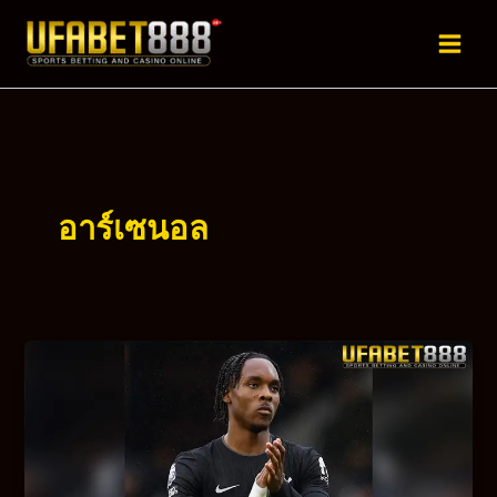
Skip
to
content
อาร์เซนอล