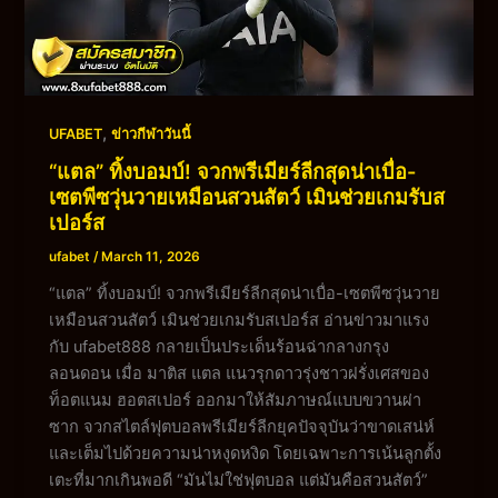
,
UFABET
ข่าวกีฬาวันนี้
“แตล” ทิ้งบอมบ์! จวกพรีเมียร์ลีกสุดน่าเบื่อ-
เซตพีซวุ่นวายเหมือนสวนสัตว์ เมินช่วยเกมรับส
เปอร์ส
ufabet
/
March 11, 2026
“แตล” ทิ้งบอมบ์! จวกพรีเมียร์ลีกสุดน่าเบื่อ-เซตพีซวุ่นวาย
เหมือนสวนสัตว์ เมินช่วยเกมรับสเปอร์ส อ่านข่าวมาแรง
กับ ufabet888 กลายเป็นประเด็นร้อนฉ่ากลางกรุง
ลอนดอน เมื่อ มาติส แตล แนวรุกดาวรุ่งชาวฝรั่งเศสของ
ท็อตแนม ฮอตสเปอร์ ออกมาให้สัมภาษณ์แบบขวานผ่า
ซาก จวกสไตล์ฟุตบอลพรีเมียร์ลีกยุคปัจจุบันว่าขาดเสน่ห์
และเต็มไปด้วยความน่าหงุดหงิด โดยเฉพาะการเน้นลูกตั้ง
เตะที่มากเกินพอดี “มันไม่ใช่ฟุตบอล แต่มันคือสวนสัตว์”