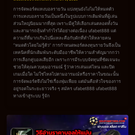
การจัดพอร์ตแทงบอลรายวัน แบ่งทุนยังไงไม่ให้หมดตัว
การแทงบอลรายวันเป็นหนึ่งในรูปแบบการเดิมพันที่ผู้เล่น
ส่วนใหญ่นิยมมากที่สุด เพราะมีคู่ให้เลือกเล่นตลอดทั้งวัน
และสามารถลุ้นทำกำไรได้อย่างต่อเนื่อง ufabet888 แต่
ความถี่ที่มากเกินไปนี่แหละคือกับดักที่ทำให้หลายคน
“หมดตัวโดยไม่รู้ตัว” การกำหนดพอร์ตลงทุนรายวันจึงเป็น
เทคนิคที่นักเดิมพันระดับมืออาชีพให้ความสำคัญมากกว่า
การเลือกคู่บอลเสียอีก เพราะการมีระบบจัดทุนที่ชัดเจนจะ
ช่วยให้คุณควบคุมอารมณ์ รู้ว่าควรเล่นแค่ไหน และปิด
เกมเมื่อใด ไม่ใช่ไหลไปตามอารมณ์หรือราคาในขณะนั้น
การจัดพอร์ตจึงไม่ใช่เรื่องฟุ่มเฟือย แต่มันคือหัวใจของการ
อยู่รอดในระยะยาวจริง ๆ สมัคร ufabet888 ufabet888
ทางเข้าสู่ระบบ รู้จัก