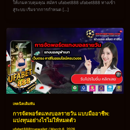
ให้เกมควบคุมคุณ สมัคร ufabet888 ufabet888 ทางเข้า
สู่ระบบ เริ่มจากการกำหนด […]
เทคนิคเดิมพัน
การจัดพอร์ตแทงบอลรายวัน แบบมืออาชีพ:
แบ่งทุนอย่างไรไม่ให้หมดตัว
ufabet888truewallet
/
March 6, 2026