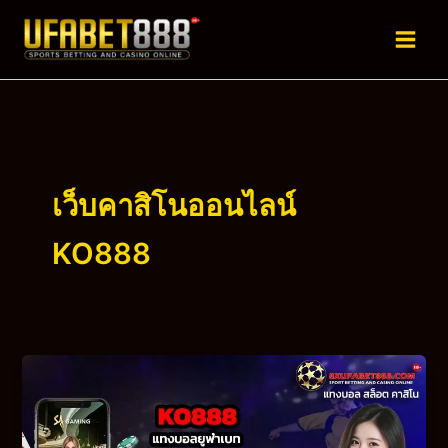
Skip
to
content
เว็บคาสิโนออนไลน์
KO888