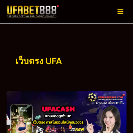
Skip
to
content
เว็บตรง UFA