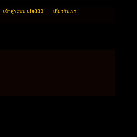
เข้าสู่ระบบ ufa888
เกี่ยวกับเรา