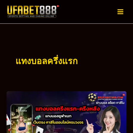
Skip
to
content
แทงบอลครึ่งแรก