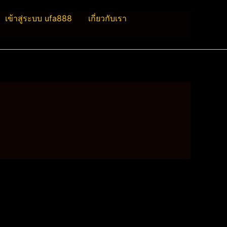
เข้าสู่ระบบ ufa888
เกี่ยวกับเรา