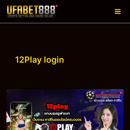
Skip
to
content
12Play login