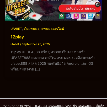
,
,
UFABET
เว็บแทงบอล
แทงบอลออนไลน์
12play
ufabet
/
September 25, 2025
12play 🎯 UFA888 หรือ ยูฟ่า888 เว็บตรง ทางเข้า
UFABET888 แทงบอล คาสิโน ครบวงจร รวมลิงก์ทางเข้า
ufabet888 ล่าสุด 2025 รองรับมือถือ Android และ iOS
พร้อมสมัครง่าย […]
Copyright © 2026 UFA888 ufabet888 ทางเข้า ufabet888 มือถือ