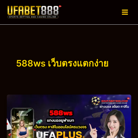
Skip
to
content
588ws เว็บตรงแตกง่าย