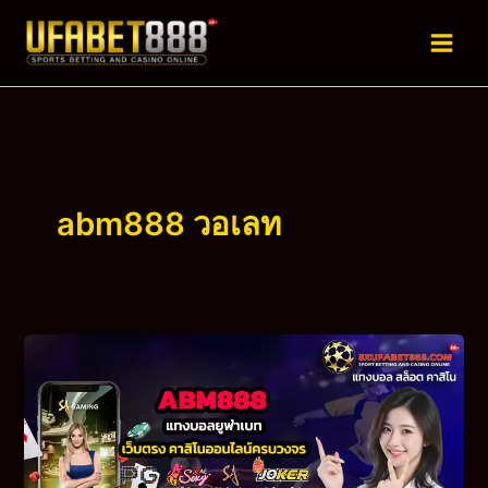
Skip
to
content
abm888 วอเลท