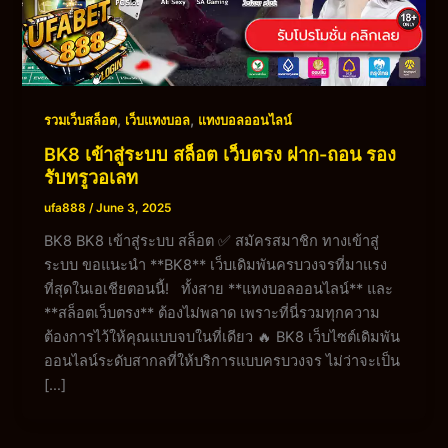
,
,
รวมเว็บสล็อต
เว็บแทงบอล
แทงบอลออนไลน์
BK8 เข้าสู่ระบบ สล็อต เว็บตรง ฝาก-ถอน รอง
รับทรูวอเลท
ufa888
/
June 3, 2025
BK8 BK8 เข้าสู่ระบบ สล็อต ✅ สมัครสมาชิก ทางเข้าสู่
ระบบ ขอแนะนำ **BK8** เว็บเดิมพันครบวงจรที่มาแรง
ที่สุดในเอเชียตอนนี้! ทั้งสาย **แทงบอลออนไลน์** และ
**สล็อตเว็บตรง** ต้องไม่พลาด เพราะที่นี่รวมทุกความ
ต้องการไว้ให้คุณแบบจบในที่เดียว 🔥 BK8 เว็บไซต์เดิมพัน
ออนไลน์ระดับสากลที่ให้บริการแบบครบวงจร ไม่ว่าจะเป็น
[…]