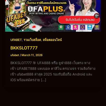
,
,
UFABET
รวมเว็บสล็อต
สล็อตออนไลน์
BKKSLOT777
ufabet
/
March 11, 2026
BKKSLOT777 🎯 UFA888 หรือ ยูฟ่า888 เว็บตรง ทาง
เข้า UFABET888 แทงบอล คาสิโน ครบวงจร รวมลิงก์ทาง
เข้า ufabet888 ล่าสุด 2025 รองรับมือถือ Android และ
iOS พร้อมสมัครง่าย […]