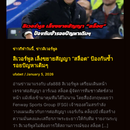
,
ข่าวกีฬาวันนี้
ข่าวลิเวอร์พูล
ลิเวอร์พูล เล็งขยายสัญญา “สล็อต” ป้องกันซ้ำ
รอยปัญหาเดิมๆ
ufabet
/
January 5, 2026
อ่านข่าวมาแรงกับ ufa888 ลิเวอร์พูล เตรียมเดินหน้า
เจรจาต่อสัญญา อาร์เนอ สล็อต ผู้จัดการทีมชาวดัตช์ล่วง
หน้า แม้เพิ่งเข้ามาคุมทีมได้ไม่นาน โดยสื่ออังกฤษเผยว่า
Fenway Sports Group (FSG) เจ้าของสโมสรกำลัง
วางแผนเดียวกับการต่อสัญญา เจอร์เก้น คล็อปป์ เพื่อสร้าง
ความมั่นคงและเสถียรภาพระยะยาวให้กับทีม รายงานระบุ
ว่า ลิเวอร์พูลไม่ต้องการให้สถานการณ์ของ สล็อต […]