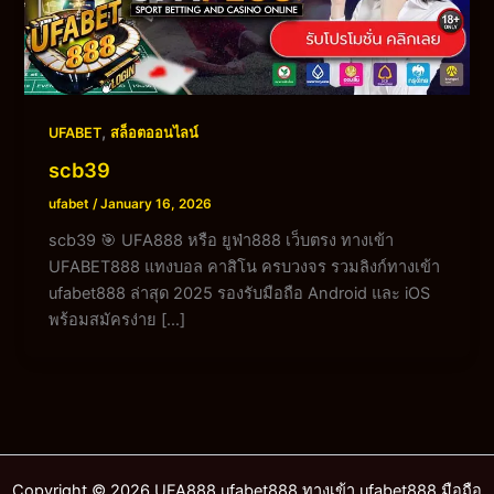
,
UFABET
สล็อตออนไลน์
scb39
ufabet
/
January 16, 2026
scb39 🎯 UFA888 หรือ ยูฟ่า888 เว็บตรง ทางเข้า
UFABET888 แทงบอล คาสิโน ครบวงจร รวมลิงก์ทางเข้า
ufabet888 ล่าสุด 2025 รองรับมือถือ Android และ iOS
พร้อมสมัครง่าย […]
Copyright © 2026 UFA888 ufabet888 ทางเข้า ufabet888 มือถือ