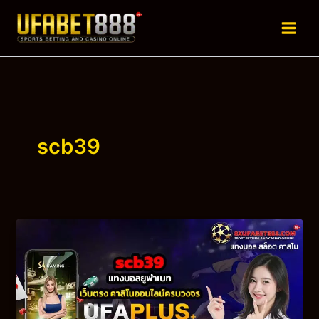
Skip
to
content
scb39