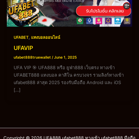
,
UFABET
แทงบอลออนไลน์
UFAVIP
ufabet888truewallet
/
June 1, 2025
UFA VIP 🎯 UFA888 หรือ ยูฟ่า888 เว็บตรง ทางเข้า
UFABET888 แทงบอล คาสิโน ครบวงจร รวมลิงก์ทางเข้า
ufabet888 ล่าสุด 2025 รองรับมือถือ Android และ iOS
[…]
Copyright © 2026 UFA888 ufabet888 ทางเข้า ufabet888 มือถือ