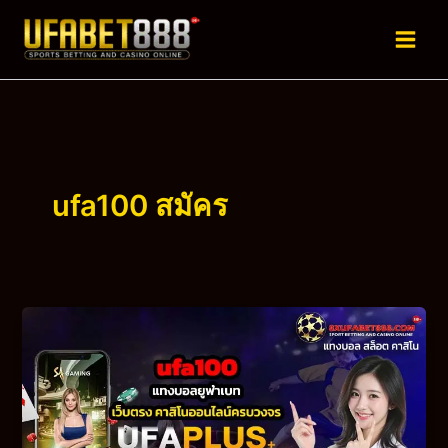
Skip
to
content
ufa100 สมัคร