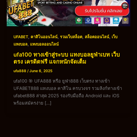
,
,
,
,
UFABET
คาสิโนออนไลน์
รวมเว็บสล็อต
สล็อตออนไลน์
เว็บ
,
แทงบอล
แทงบอลออนไลน์
ufa100 ทางเข้าสู่ระบบ แทงบอลยูฟ่าเบท เว็บ
ตรง เครดิตฟรี แจกหนักจัดเต็ม
ufa888
/
June 6, 2025
ufa100 🎯 UFA888 หรือ ยูฟ่า888 เว็บตรง ทางเข้า
UFABET888 แทงบอล คาสิโน ครบวงจร รวมลิงก์ทางเข้า
ufabet888 ล่าสุด 2025 รองรับมือถือ Android และ iOS
พร้อมสมัครง่าย […]