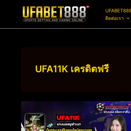
Skip
UFABET88
to
ติดต่อเรา
content
UFA11K เครดิตฟรี