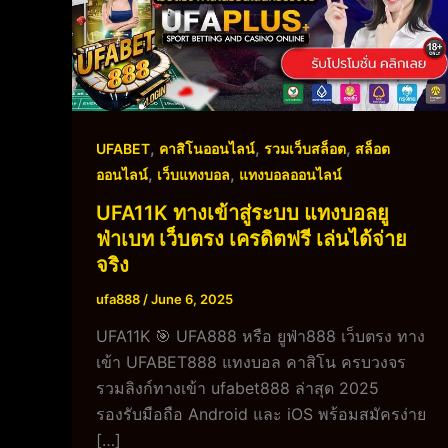
,
,
,
UFABET
คาสิโนออนไลน์
รวมเว็บสล็อต
สล็อต
,
,
ออนไลน์
เว็บแทงบอล
แทงบอลออนไลน์
UFA11K ทางเข้าสู่ระบบ แทงบอลยู
ฟ่าเบท เว็บตรง เครดิตฟรี เล่นได้จ่าย
จริง
ufa888
/
June 6, 2025
UFA11K 🎯 UFA888 หรือ ยูฟ่า888 เว็บตรง ทาง
เข้า UFABET888 แทงบอล คาสิโน ครบวงจร
รวมลิงก์ทางเข้า ufabet888 ล่าสุด 2025
รองรับมือถือ Android และ iOS พร้อมสมัครง่าย
[…]