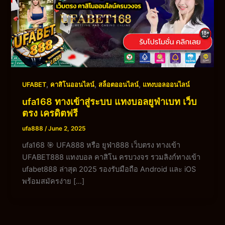
,
,
,
UFABET
คาสิโนออนไลน์
สล็อตออนไลน์
แทงบอลออนไลน์
ufa168 ทางเข้าสู่ระบบ แทงบอลยูฟ่าเบท เว็บ
ตรง เครดิตฟรี
ufa888
/
June 2, 2025
ufa168 🎯 UFA888 หรือ ยูฟ่า888 เว็บตรง ทางเข้า
UFABET888 แทงบอล คาสิโน ครบวงจร รวมลิงก์ทางเข้า
ufabet888 ล่าสุด 2025 รองรับมือถือ Android และ iOS
พร้อมสมัครง่าย […]