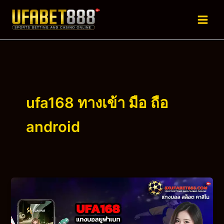
Skip
to
content
ufa168 ทางเข้า มือ ถือ
android