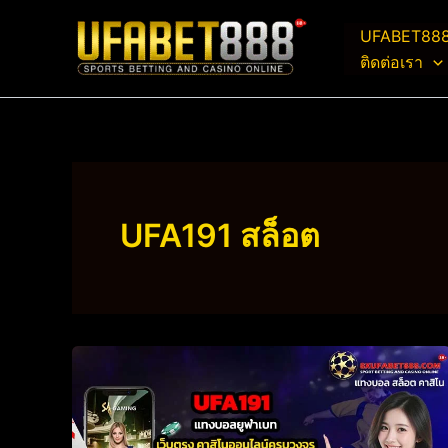
Skip
UFABET88
to
ติดต่อเรา
content
UFA191 สล็อต