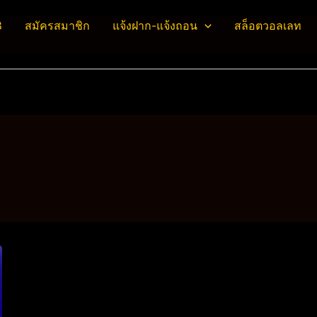
8
สมัครสมาชิก
แจ้งฝาก-แจ้งถอน
สล็อตวอลเลท