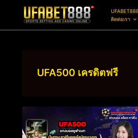
Skip
UFABET88
to
ติดต่อเรา
content
UFA500 เครดิตฟรี