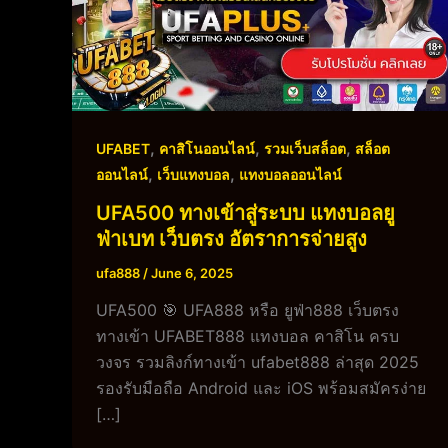
,
,
,
UFABET
คาสิโนออนไลน์
รวมเว็บสล็อต
สล็อต
,
,
ออนไลน์
เว็บแทงบอล
แทงบอลออนไลน์
UFA500 ทางเข้าสู่ระบบ แทงบอลยู
ฟ่าเบท เว็บตรง อัตราการจ่ายสูง
ufa888
/
June 6, 2025
UFA500 🎯 UFA888 หรือ ยูฟ่า888 เว็บตรง
ทางเข้า UFABET888 แทงบอล คาสิโน ครบ
วงจร รวมลิงก์ทางเข้า ufabet888 ล่าสุด 2025
รองรับมือถือ Android และ iOS พร้อมสมัครง่าย
[…]