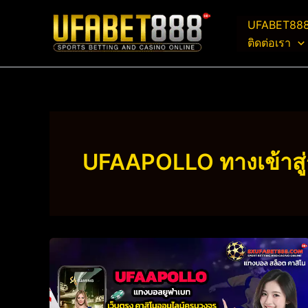
Skip
UFABET88
to
ติดต่อเรา
content
UFAAPOLLO ทางเข้าสู