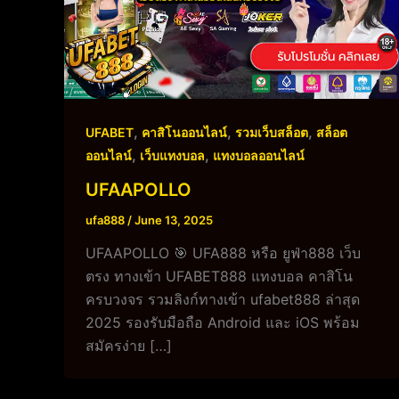
,
,
,
UFABET
คาสิโนออนไลน์
รวมเว็บสล็อต
สล็อต
,
,
ออนไลน์
เว็บแทงบอล
แทงบอลออนไลน์
UFAAPOLLO
ufa888
/
June 13, 2025
UFAAPOLLO 🎯 UFA888 หรือ ยูฟ่า888 เว็บ
ตรง ทางเข้า UFABET888 แทงบอล คาสิโน
ครบวงจร รวมลิงก์ทางเข้า ufabet888 ล่าสุด
2025 รองรับมือถือ Android และ iOS พร้อม
สมัครง่าย […]