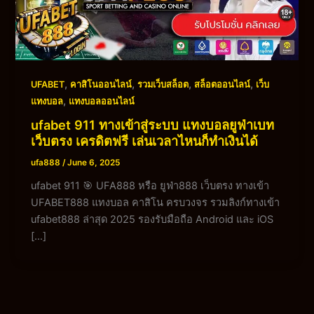
,
,
,
,
UFABET
คาสิโนออนไลน์
รวมเว็บสล็อต
สล็อตออนไลน์
เว็บ
,
แทงบอล
แทงบอลออนไลน์
ufabet 911 ทางเข้าสู่ระบบ แทงบอลยูฟ่าเบท
เว็บตรง เครดิตฟรี เล่นเวลาไหนก็ทำเงินได้
ufa888
/
June 6, 2025
ufabet 911 🎯 UFA888 หรือ ยูฟ่า888 เว็บตรง ทางเข้า
UFABET888 แทงบอล คาสิโน ครบวงจร รวมลิงก์ทางเข้า
ufabet888 ล่าสุด 2025 รองรับมือถือ Android และ iOS
[…]