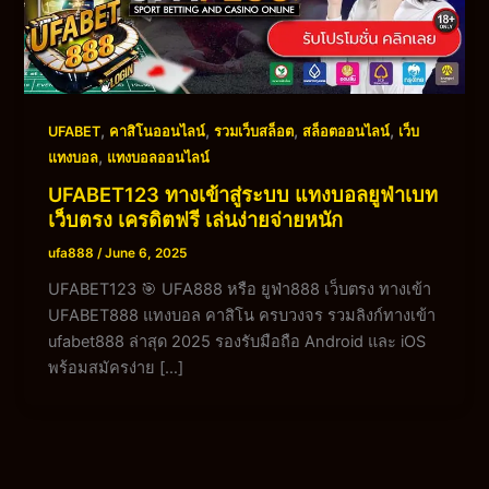
,
,
,
,
UFABET
คาสิโนออนไลน์
รวมเว็บสล็อต
สล็อตออนไลน์
เว็บ
,
แทงบอล
แทงบอลออนไลน์
UFABET123 ทางเข้าสู่ระบบ แทงบอลยูฟ่าเบท
เว็บตรง เครดิตฟรี เล่นง่ายจ่ายหนัก
ufa888
/
June 6, 2025
UFABET123 🎯 UFA888 หรือ ยูฟ่า888 เว็บตรง ทางเข้า
UFABET888 แทงบอล คาสิโน ครบวงจร รวมลิงก์ทางเข้า
ufabet888 ล่าสุด 2025 รองรับมือถือ Android และ iOS
พร้อมสมัครง่าย […]