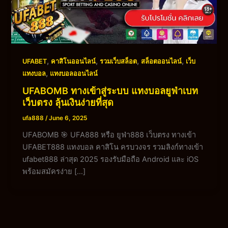
,
,
,
,
UFABET
คาสิโนออนไลน์
รวมเว็บสล็อต
สล็อตออนไลน์
เว็บ
,
แทงบอล
แทงบอลออนไลน์
UFABOMB ทางเข้าสู่ระบบ แทงบอลยูฟ่าเบท
เว็บตรง ลุ้นเงินง่ายที่สุด
ufa888
/
June 6, 2025
UFABOMB 🎯 UFA888 หรือ ยูฟ่า888 เว็บตรง ทางเข้า
UFABET888 แทงบอล คาสิโน ครบวงจร รวมลิงก์ทางเข้า
ufabet888 ล่าสุด 2025 รองรับมือถือ Android และ iOS
พร้อมสมัครง่าย […]