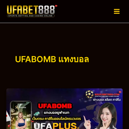
Skip
to
content
UFABOMB แทงบอล