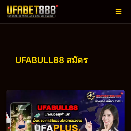
Skip
to
content
UFABULL88 สมัคร