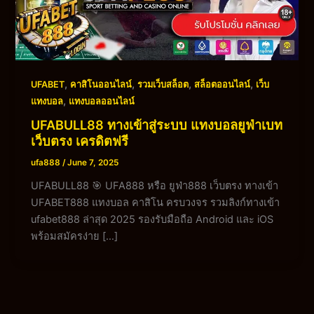
,
,
,
,
UFABET
คาสิโนออนไลน์
รวมเว็บสล็อต
สล็อตออนไลน์
เว็บ
,
แทงบอล
แทงบอลออนไลน์
UFABULL88 ทางเข้าสู่ระบบ แทงบอลยูฟ่าเบท
เว็บตรง เครดิตฟรี
ufa888
/
June 7, 2025
UFABULL88 🎯 UFA888 หรือ ยูฟ่า888 เว็บตรง ทางเข้า
UFABET888 แทงบอล คาสิโน ครบวงจร รวมลิงก์ทางเข้า
ufabet888 ล่าสุด 2025 รองรับมือถือ Android และ iOS
พร้อมสมัครง่าย […]